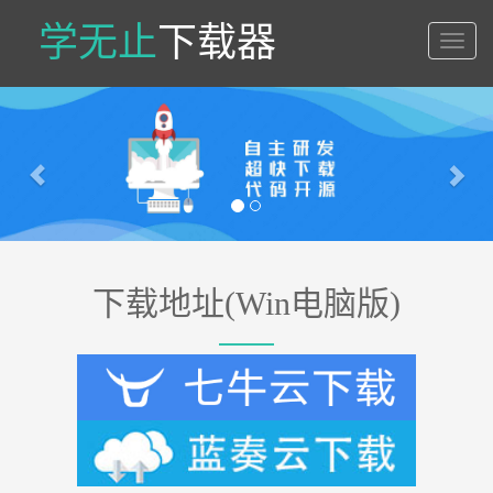
学无止
下载器
学
无
止
Previous
Nex
下
载
器
下载地址(Win电脑版)