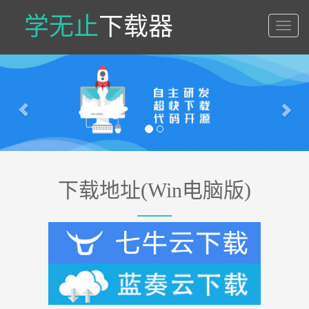
学无止
下载器
学
无
止
Previous
Nex
下
载
器
下载地址(Win电脑版)