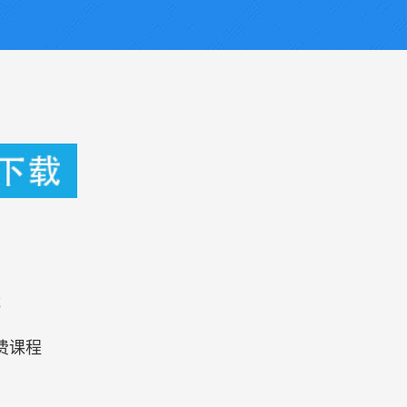
载
费课程