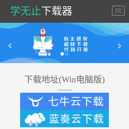
学无止
下载器
学
无
止
Previous
Nex
下
载
器
下载地址(Win电脑版)