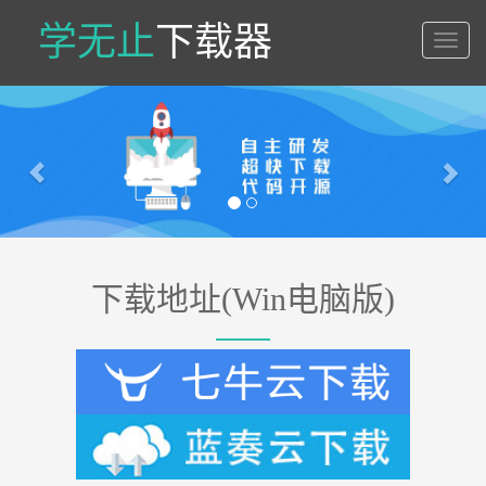
学无止
下载器
学
无
止
Previous
Nex
下
载
器
下载地址(Win电脑版)