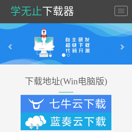
学无止
下载器
学
无
止
Previous
Nex
下
载
器
下载地址(Win电脑版)